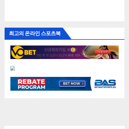
V
뉴스
농
O
구
뉴
B
스
E
스
포
츠
T
2
뉴
최고의 온라인 스포츠북
스
카
3
제
지
임
,
노
스
2
도
검
박
하
튜
0
토
토
든
8
리
얼
2
클
,
마
권
리
3
업
2
자
튜
퍼
토
0
리
스
얼
J
축
2
의
A
구
데
3
시
M
뷔
즌
는
E