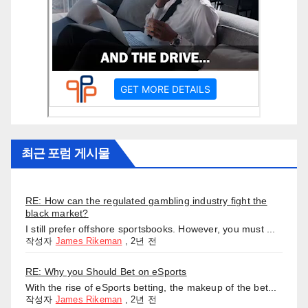
최근 포럼 게시물
RE: How can the regulated gambling industry fight the
black market?
I still prefer offshore sportsbooks. However, you must ...
작성자
James Rikeman
,
2년 전
RE: Why you Should Bet on eSports
With the rise of eSports betting, the makeup of the bet...
작성자
James Rikeman
,
2년 전