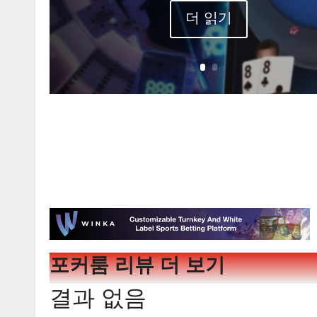
더 읽기
포커룸 리뷰 더 보기
결과 없음