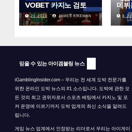
VOBET 카지노 검토
데뷔
이어
23, 2023
JAMES RIKEMAN
8, 2
믿을 수 있는 아이겜블링 뉴스
iGamblingInsider.com – 우리는 전 세계 도박 전문가를
위한 온라인 도박 뉴스의 #1 소스입니다. 도박에 관한 모
든 것의 최고 권위자로서 스포츠 베팅에서 카지노 및 포
커 운영에 이르기까지 도박 업계의 최신 소식을 알려드
립니다.
게임 뉴스 업계에서 인정받는 리더로서 우리는 아이게이