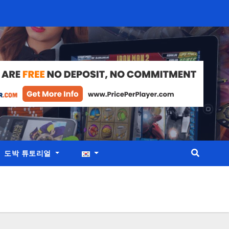
도박 튜토리얼