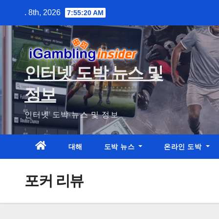
Skip
. 8th, 2026
7:55:21 AM
to
content
인터넷 도박 뉴스 및
정보
인터넷 도박 뉴스 및 정보
대해
도박 뉴스
온라인 도박
포커 리뷰