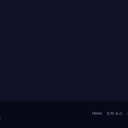
Home
도박 뉴스
r
.