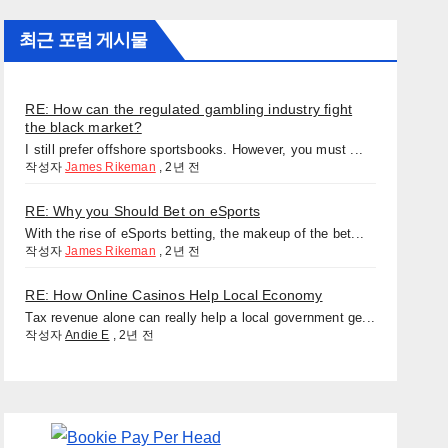
최근 포럼 게시물
RE: How can the regulated gambling industry fight
the black market?
I still prefer offshore sportsbooks. However, you must ...
작성자
James Rikeman
,
2년 전
RE: Why you Should Bet on eSports
With the rise of eSports betting, the makeup of the bet...
작성자
James Rikeman
,
2년 전
RE: How Online Casinos Help Local Economy
Tax revenue alone can really help a local government ge...
작성자
Andie E
,
2년 전