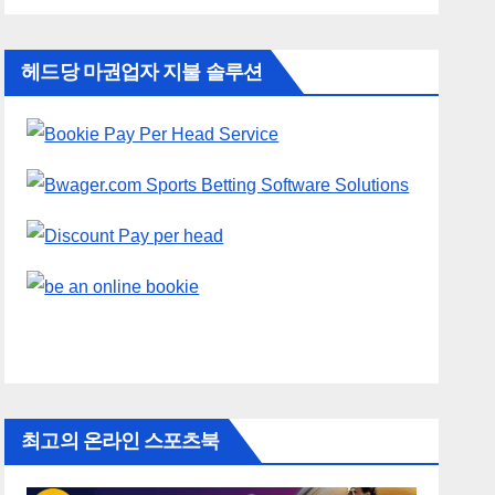
헤드당 마권업자 지불 솔루션
최고의 온라인 스포츠북