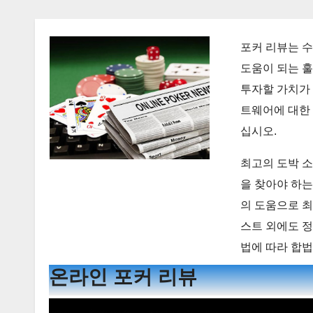
포커 리뷰는 수
도움이 되는 
투자할 가치가 
트웨어에 대한
십시오.
최고의 도박 
을 찾아야 하는지
의 도움으로 최
스트 외에도 
법에 따라 합
온라인 포커 리뷰