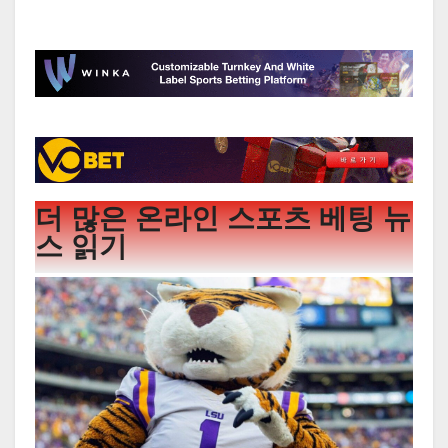
더 많은 온라인 스포츠 베팅 뉴
스 읽기