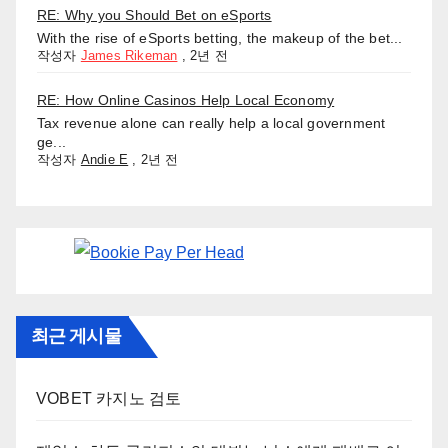
RE: Why you Should Bet on eSports
With the rise of eSports betting, the makeup of the bet...
작성자
James Rikeman
,
2년 전
RE: How Online Casinos Help Local Economy
Tax revenue alone can really help a local government
ge...
작성자
Andie E
,
2년 전
최근 게시물
VOBET 카지노 검토