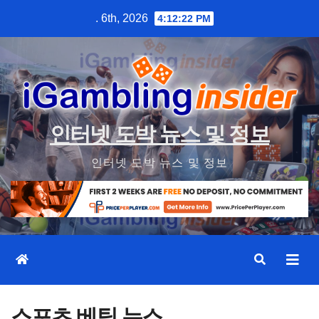
Skip
. 6th, 2026
4:12:23 PM
to
content
인터넷 도박 뉴스 및 정보
인터넷 도박 뉴스 및 정보
스포츠 베팅 뉴스