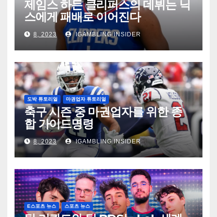
제임스 하든 클리퍼스의 데뷔는 닉
스에게 패배로 이어진다
8, 2023
IGAMBLING INSIDER
도박 튜토리얼
마권업자 튜토리얼
축구 시즌 중 마권업자를 위한 종
합 가이드명령
8, 2023
IGAMBLING INSIDER
E스포츠 뉴스
스포츠 뉴스