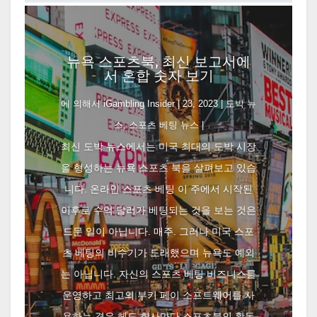
뉴욕 스포츠북, 최신 보고서에
서 혼합 숫자 보기
에 의해서
iGambling Insider
|
23, 2023
|
도박 뉴
스
,
스포츠 베팅 뉴스
|
최신 도박 뉴스에서는 미국 최대의 도박 시장
을 형성하는 뉴욕 스포츠 북을 살펴보고 있습
니다. 온라인 스포츠 베팅 이 주에서 시작된
이후로 수억 달러가 베팅되는 것을 보는 것은
드문 일이 아닙니다. 매주. 그러나 미국 스포
츠 베팅의 비수기가 도래했으며 뉴욕도 예외
는 아닙니다. 자신의 스포츠 베팅 비즈니스를
운영하고 최고의 부키 페이 소프트웨어를 사
용하는 경우 헤드 회사마다 스포츠북의 활동