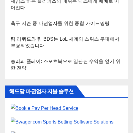
제임스 하든 클리퍼스의 데뷔는 닉스에게 패배로 이
어진다
축구 시즌 중 마권업자를 위한 종합 가이드명령
팀 리퀴드와 팀 BDS는 LoL 세계의 스위스 무대에서
부팅되었습니다
승리의 플레이: 스포츠북으로 일관된 수익을 얻기 위
한 전략
헤드당 마권업자 지불 솔루션