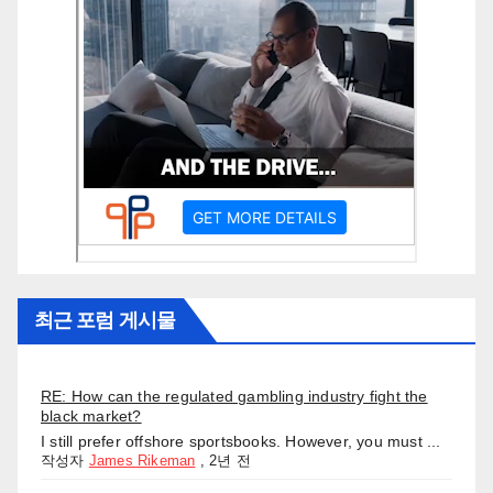
최근 포럼 게시물
RE: How can the regulated gambling industry fight the
black market?
I still prefer offshore sportsbooks. However, you must ...
작성자
James Rikeman
,
2년 전