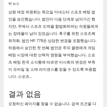
박 뉴스
상원 재정 위원회는 목요일 미네소타 스포츠 베팅 법
안을 승인했습니다. 법안이 다음 단계로 넘어가긴 했
지만, 주에서 스포츠 도박을 합법화하려는 의원들에게
는 장애물이 남아 있었습니다. 축구를 위한 스포츠북
최적화. 법안 HF 778은 상당한 변경을 포함했습니다.
하원에서 승인한 첫 번째 법안은 주의 클랜에게 게임
베팅 시장에 대한 선택적 명령을 부여했습니다. 스포
츠 베팅 한국 소식통에 따르면 이사회의 변경은 부족
이 모바일 및 소매 라이센스를 얻을 수 있도록 허용합
니다. 스포츠...
결과 없음
요청하신 페이지를 찾을 수 없습니다. 검색 조건을 다