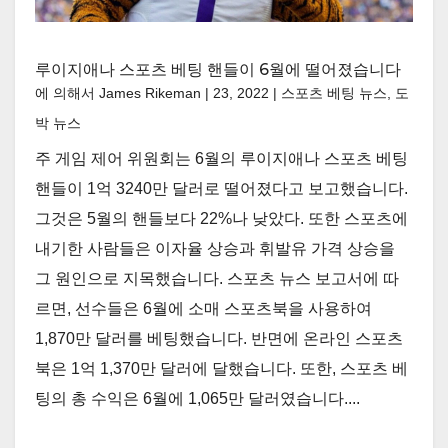
루이지애나 스포츠 베팅 핸들이 6월에 떨어졌습니다
에 의해서
James Rikeman
|
23, 2022
|
스포츠 베팅 뉴스
,
도
박 뉴스
주 게임 제어 위원회는 6월의 루이지애나 스포츠 베팅
핸들이 1억 3240만 달러로 떨어졌다고 보고했습니다.
그것은 5월의 핸들보다 22%나 낮았다. 또한 스포츠에
내기한 사람들은 이자율 상승과 휘발유 가격 상승을
그 원인으로 지목했습니다. 스포츠 뉴스 보고서에 따
르면, 선수들은 6월에 소매 스포츠북을 사용하여
1,870만 달러를 베팅했습니다. 반면에 온라인 스포츠
북은 1억 1,370만 달러에 달했습니다. 또한, 스포츠 베
팅의 총 수익은 6월에 1,065만 달러였습니다....