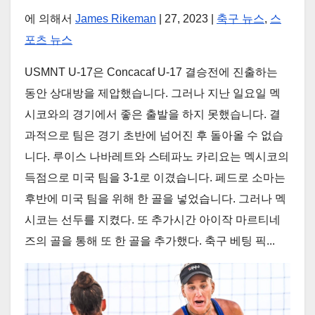
에 의해서
James Rikeman
|
27, 2023
|
축구 뉴스
,
스
포츠 뉴스
USMNT U-17은 Concacaf U-17 결승전에 진출하는
동안 상대방을 제압했습니다. 그러나 지난 일요일 멕
시코와의 경기에서 좋은 출발을 하지 못했습니다. 결
과적으로 팀은 경기 초반에 넘어진 후 돌아올 수 없습
니다. 루이스 나바레트와 스테파노 카리요는 멕시코의
득점으로 미국 팀을 3-1로 이겼습니다. 페드로 소마는
후반에 미국 팀을 위해 한 골을 넣었습니다. 그러나 멕
시코는 선두를 지켰다. 또 추가시간 아이작 마르티네
즈의 골을 통해 또 한 골을 추가했다. 축구 베팅 픽...