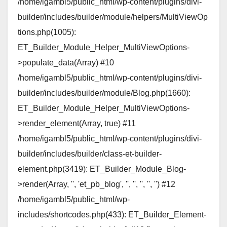
/home/igambl5/public_html/wp-content/plugins/divi-
builder/includes/builder/module/helpers/MultiViewOp
tions.php(1005):
ET_Builder_Module_Helper_MultiViewOptions-
>populate_data(Array) #10
/home/igambl5/public_html/wp-content/plugins/divi-
builder/includes/builder/module/Blog.php(1660):
ET_Builder_Module_Helper_MultiViewOptions-
>render_element(Array, true) #11
/home/igambl5/public_html/wp-content/plugins/divi-
builder/includes/builder/class-et-builder-
element.php(3419): ET_Builder_Module_Blog-
>render(Array, '', 'et_pb_blog', '', '', '', '', '') #12
/home/igambl5/public_html/wp-
includes/shortcodes.php(433): ET_Builder_Element-